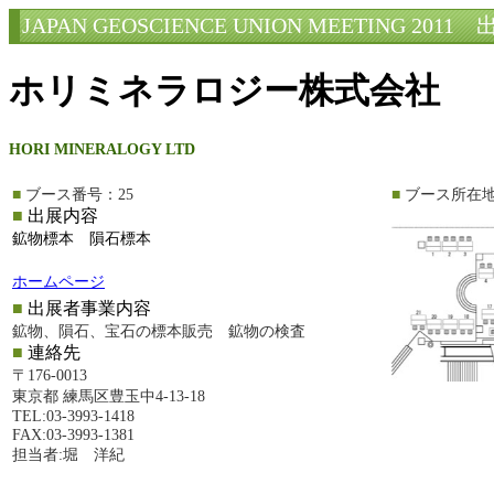
JAPAN GEOSCIENCE UNION MEETING 2011
出
ホリミネラロジー株式会社
HORI MINERALOGY LTD
■
ブース番号：25
■
ブース所在
■
出展内容
鉱物標本 隕石標本
ホームページ
■
出展者事業内容
鉱物、隕石、宝石の標本販売 鉱物の検査
■
連絡先
〒176-0013
東京都 練馬区豊玉中4-13-18
TEL:03-3993-1418
FAX:03-3993-1381
担当者:堀 洋紀