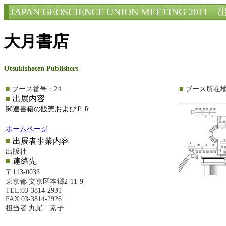
JAPAN GEOSCIENCE UNION MEETING 2011
出
大月書店
Otsukishoten Publishers
■
ブース番号：24
■
ブース所在
■
出展内容
関連書籍の販売およびＰＲ
ホームページ
■
出展者事業内容
出版社
■
連絡先
〒113-0033
東京都 文京区本郷2-11-9
TEL:03-3814-2931
FAX:03-3814-2926
担当者:丸尾 素子