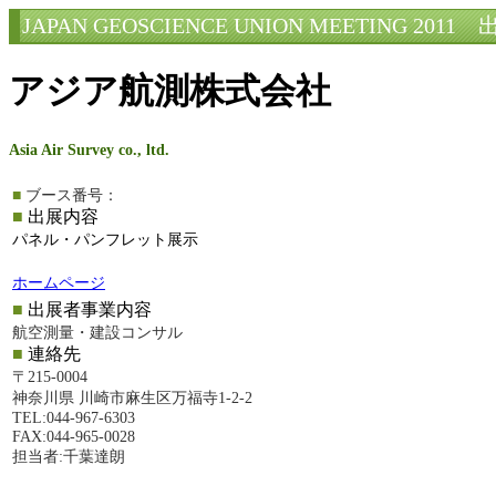
JAPAN GEOSCIENCE UNION MEETING 2011
出
アジア航測株式会社
Asia Air Survey co., ltd.
■
ブース番号：
■
出展内容
パネル・パンフレット展示
ホームページ
■
出展者事業内容
航空測量・建設コンサル
■
連絡先
〒215-0004
神奈川県 川崎市麻生区万福寺1-2-2
TEL:044-967-6303
FAX:044-965-0028
担当者:千葉達朗